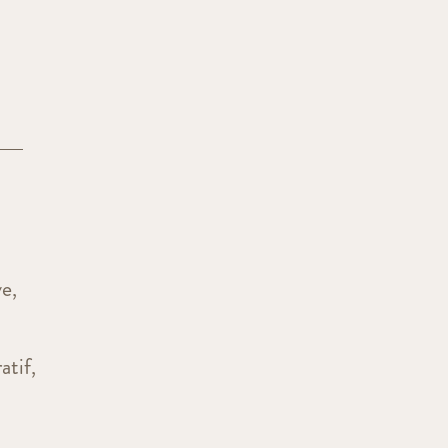
ve,
atif,