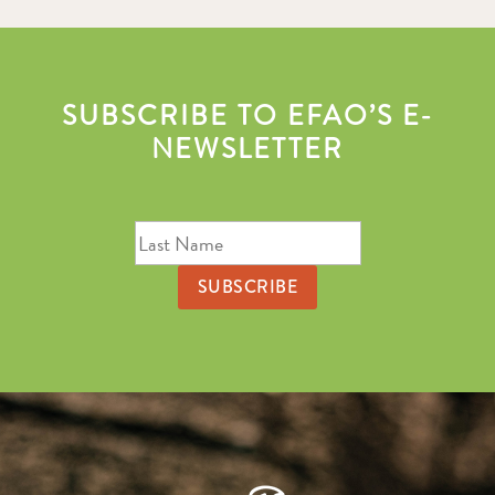
SUBSCRIBE TO EFAO’S E-
NEWSLETTER
First
Last
Name
Name
Email
Address