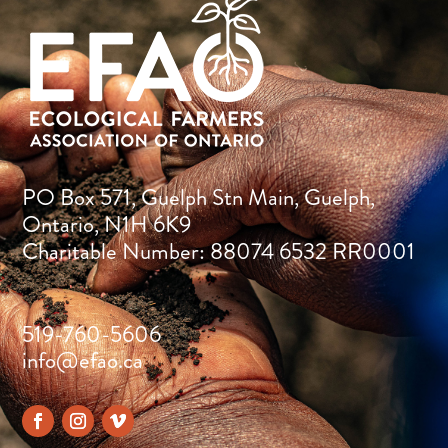
PO Box 571, Guelph Stn Main, Guelph,
Ontario, N1H 6K9
Charitable Number: 88074 6532 RR0001
519-760-5606
info@efao.ca