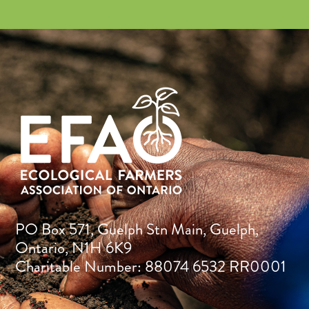
PO Box 571, Guelph Stn Main, Guelph,
Ontario, N1H 6K9
Charitable Number: 88074 6532 RR0001