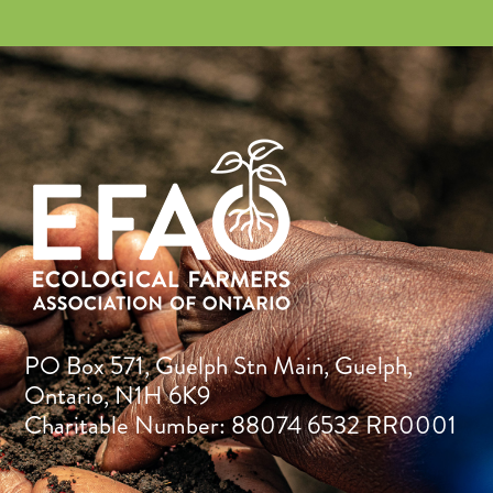
PO Box 571, Guelph Stn Main, Guelph,
Ontario, N1H 6K9
Charitable Number: 88074 6532 RR0001