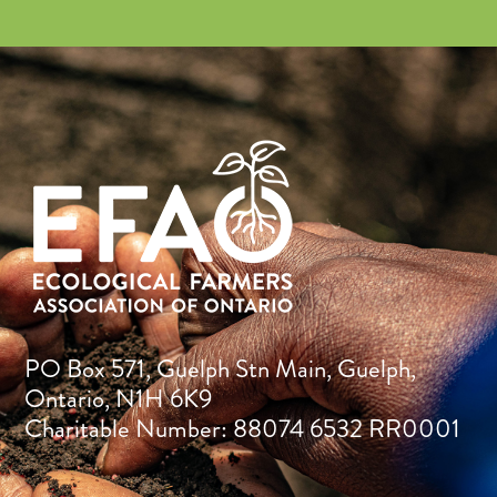
PO Box 571, Guelph Stn Main, Guelph,
Ontario, N1H 6K9
Charitable Number: 88074 6532 RR0001