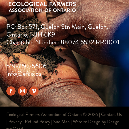
PO Box 571, Guelph Stn Main, Guelph,
Ontario, N1H 6K9
Charitable Number: 88074 6532 RR0001
519-760-5606
info@efao.ca
Ecological Farmers Association of Ontario ©
2026 |
Contact Us
|
Privacy
|
Refund Policy
|
Site Map
| Website Design by
Design
for Good