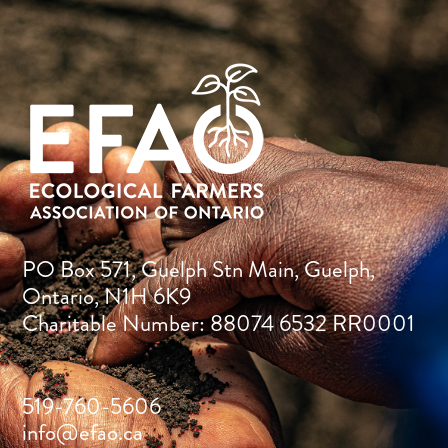
PO Box 571, Guelph Stn Main, Guelph,
Ontario, N1H 6K9
Charitable Number: 88074 6532 RR0001
519-760-5606
info@efao.ca