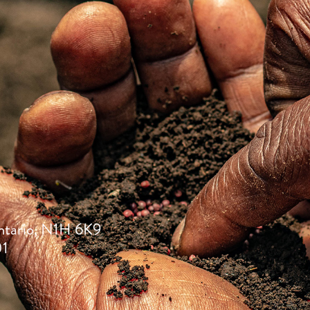
ntario, N1H 6K9
01