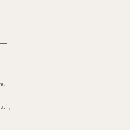
ve,
atif,