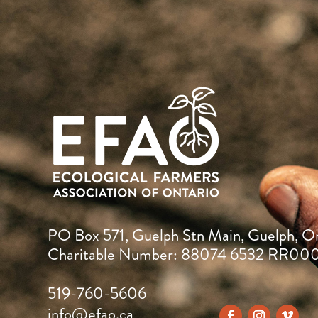
PO Box 571, Guelph Stn Main, Guelph, O
Charitable Number: 88074 6532 RR00
519-760-5606
info@efao.ca