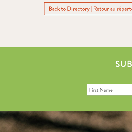
Back to Directory | Retour au répert
SUB
First
Name
Last
Email
Name
Address