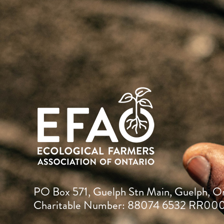
PO Box 571, Guelph Stn Main, Guelph, O
Charitable Number: 88074 6532 RR00