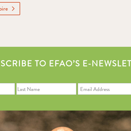
oire
SCRIBE TO EFAO’S E-NEWSLE