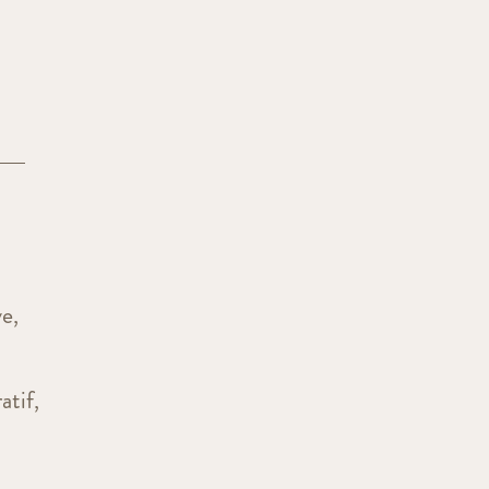
ve,
atif,