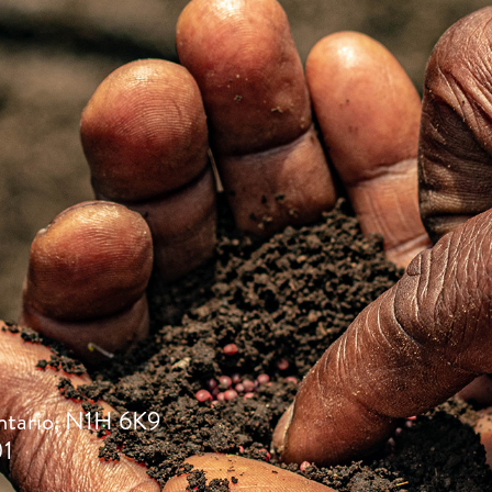
ntario, N1H 6K9
01