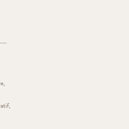
ve,
atif,