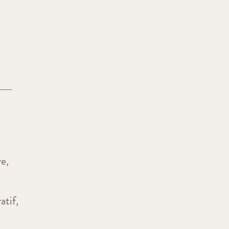
ve,
atif,