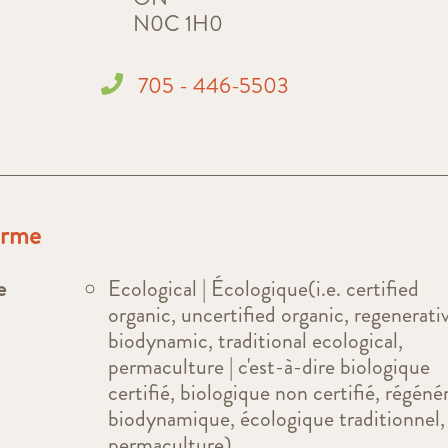
N0C 1H0
705 - 446-5503
ferme
e
Ecological | Écologique(i.e. certified
organic, uncertified organic, regenerati
biodynamic, traditional ecological,
permaculture | c'est-à-dire biologique
certifié, biologique non certifié, régénér
biodynamique, écologique traditionnel,
permaculture)