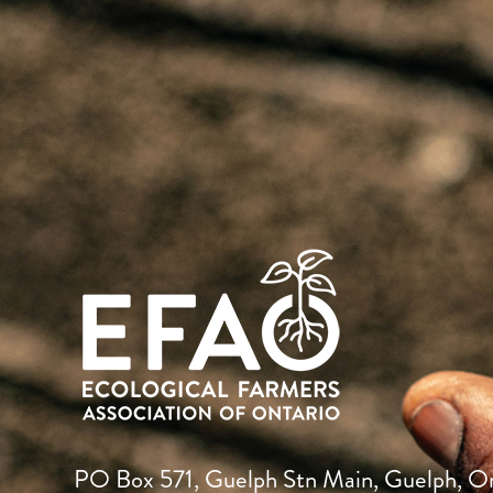
PO Box 571, Guelph Stn Main, Guelph, O