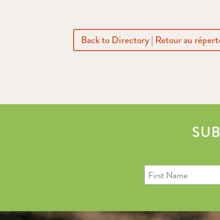
Back to Directory | Retour au répert
SUB
First
Name
Last
Email
Name
Address