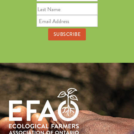
Name
Last
Name
Email
Address