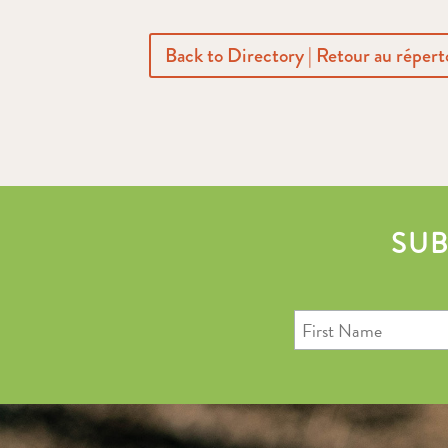
Back to Directory | Retour au répert
SUB
First
Name
Last
Email
Name
Address