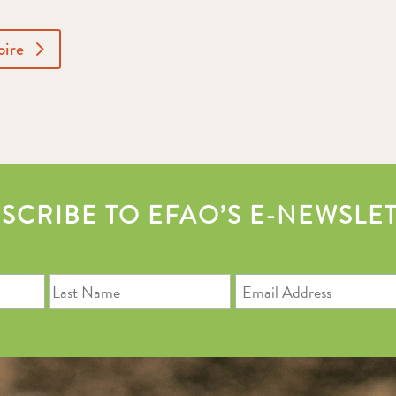
oire
SCRIBE TO EFAO’S E-NEWSLE