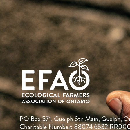
PO Box 571, Guelph Stn Main, Guelph, O
Charitable Number: 88074 6532 RR00