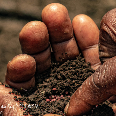
ntario, N1H 6K9
01