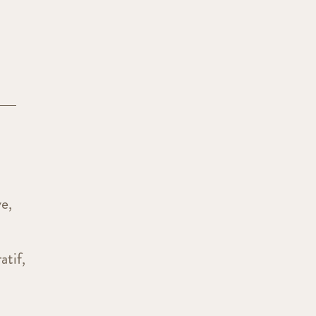
ve,
atif,