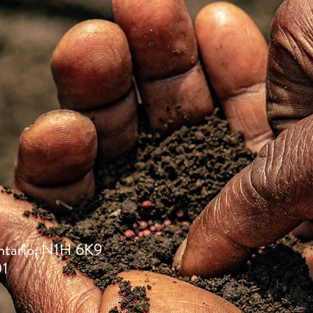
ntario, N1H 6K9
01