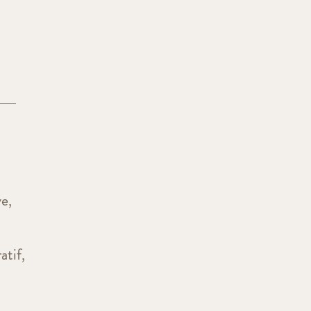
ve,
atif,