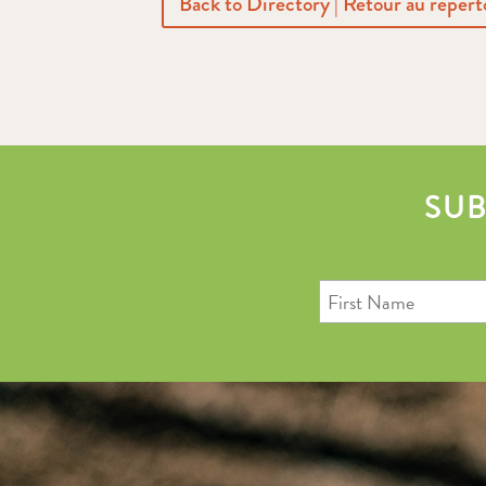
Back to Directory | Retour au répert
SUB
First
Name
Last
Email
Name
Address