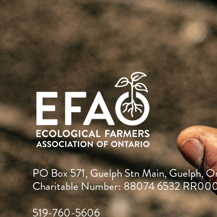
PO Box 571, Guelph Stn Main, Guelph, O
Charitable Number: 88074 6532 RR00
519-760-5606