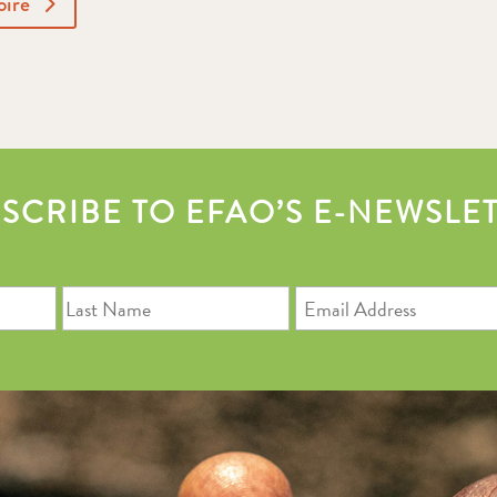
oire
SCRIBE TO EFAO’S E-NEWSLE