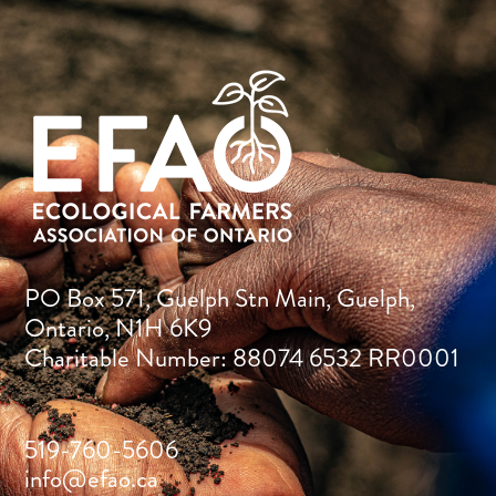
PO Box 571, Guelph Stn Main, Guelph,
Ontario, N1H 6K9
Charitable Number: 88074 6532 RR0001
519-760-5606
info@efao.ca