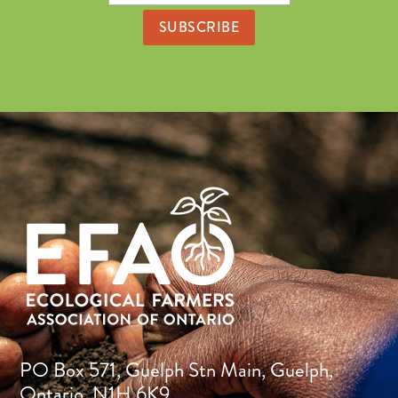
Address
PO Box 571, Guelph Stn Main, Guelph,
Ontario, N1H 6K9