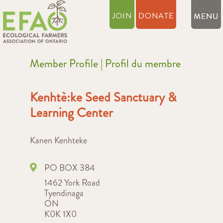
JOIN
DONATE
Member Profile | Profil du membre
Kenhtè:ke Seed Sanctuary &
Learning Center
Kanen Kenhteke
PO BOX 384
1462 York Road
Tyendinaga
ON
K0K 1X0