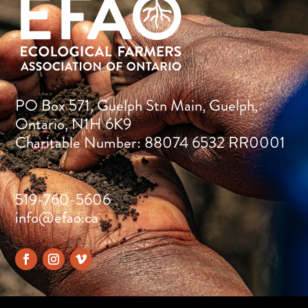
PO Box 571, Guelph Stn Main, Guelph,
Ontario, N1H 6K9
Charitable Number: 88074 6532 RR0001
519-760-5606
info@efao.ca