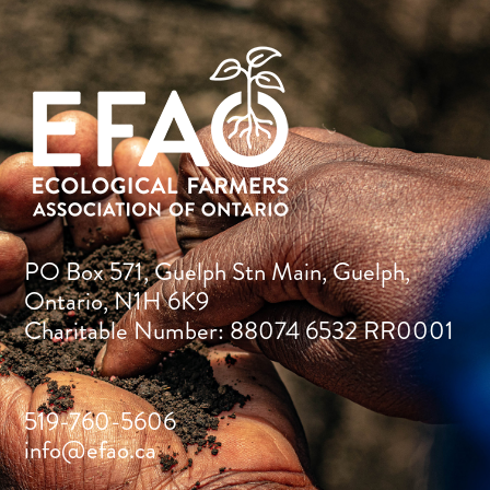
PO Box 571, Guelph Stn Main, Guelph,
Ontario, N1H 6K9
Charitable Number: 88074 6532 RR0001
519-760-5606
info@efao.ca