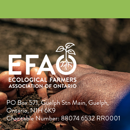
PO Box 571, Guelph Stn Main, Guelph,
Ontario, N1H 6K9
Charitable Number: 88074 6532 RR0001