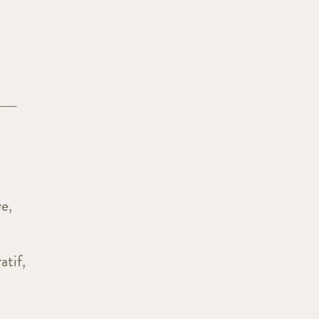
ve,
atif,