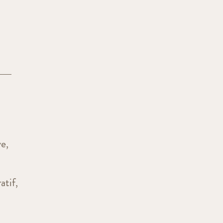
ve,
atif,