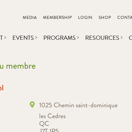
MEDIA
MEMBERSHIP
LOGIN
SHOP
CONT
T
EVENTS
PROGRAMS
RESOURCES
 du membre
ol
1025 Chemin saint-dominique
les Cedres
QC
J7T 1P5