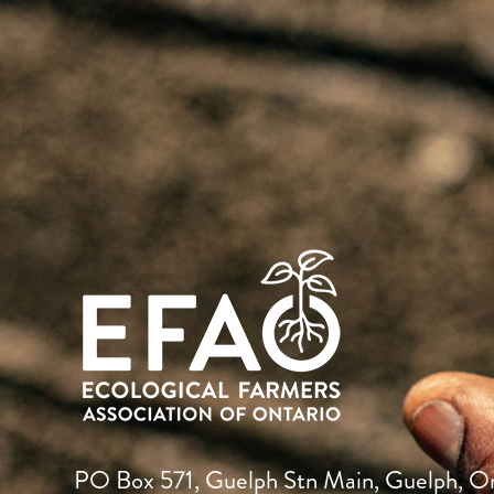
PO Box 571, Guelph Stn Main, Guelph, O