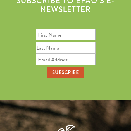
SUBSCRIBE TO EFAO’S E-
NEWSLETTER
First
Name
Last
Name
Email
Address