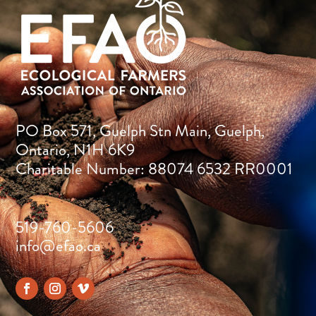
PO Box 571, Guelph Stn Main, Guelph,
Ontario, N1H 6K9
Charitable Number: 88074 6532 RR0001
519-760-5606
info@efao.ca