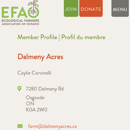
JOIN
DONATE
Member Profile | Profil du membre
Dalmeny Acres
Caylie Corvinelli
7280 Dalmeny Rd
Osgoode
ON
K0A 2W0
farm@dalmenyacres.ca