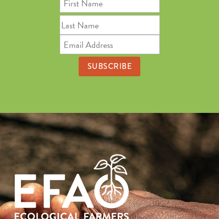
Name
Last
Name
Email
Address