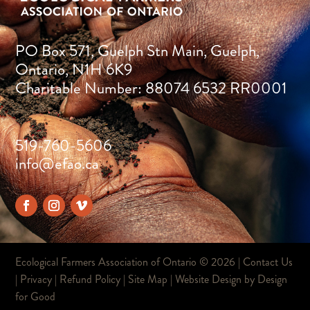
PO Box 571, Guelph Stn Main, Guelph,
Ontario, N1H 6K9
Charitable Number: 88074 6532 RR0001
519-760-5606
info@efao.ca
Ecological Farmers Association of Ontario ©
2026 |
Contact Us
|
Privacy
|
Refund Policy
|
Site Map
| Website Design by
Design
for Good