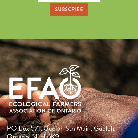
Address
PO Box 571, Guelph Stn Main, Guelph,
Ontario, N1H 6K9