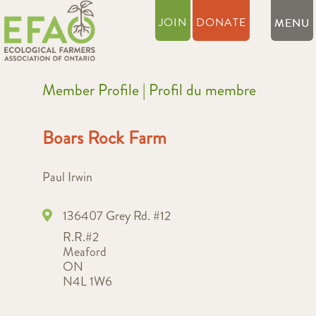
JOIN
DONATE
Member Profile | Profil du membre
Boars Rock Farm
Paul Irwin
136407 Grey Rd. #12
R.R.#2
Meaford
ON
N4L 1W6