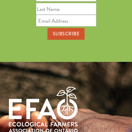
Name
Last
Name
Email
Address