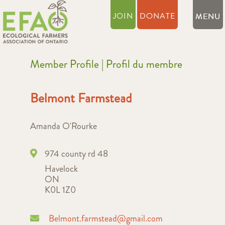
JOIN
DONATE
Member Profile | Profil du membre
Belmont Farmstead
Amanda O'Rourke
974 county rd 48
Havelock
ON
K0L 1Z0
Belmont.farmstead@gmail.com