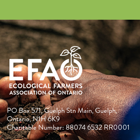
PO Box 571, Guelph Stn Main, Guelph,
Ontario, N1H 6K9
Charitable Number: 88074 6532 RR0001