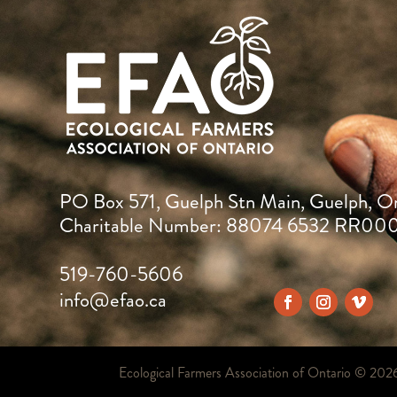
PO Box 571, Guelph Stn Main, Guelph, O
Charitable Number: 88074 6532 RR00
519-760-5606
info@efao.ca
Ecological Farmers Association of Ontario ©
202