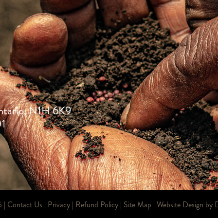
ntario, N1H 6K9
01
6 |
Contact Us
|
Privacy
|
Refund Policy
|
Site Map
| Website Design by