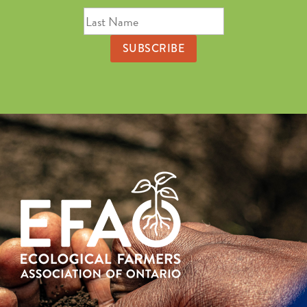
First
Last
Name
Name
Email
Address